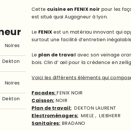
Cette
cuisine en FENIX noir
pour les faç
est situé quai Augagneur à lyon.
n
e
u
r
Le
FENIX
est un matériau innovant qui ap
surtout une facilité d’entretien inégalabl
Noires
Le
plan de trava
il avec son veinage ora
Dekton
bois. Clin d’ œil pour la crédence en zellig
Voici les différents éléments qui compose
Noires
Facades:
FENIX NOIR
Dekton
Caisson:
NOIR
Plan de travail:
DEKTON LAURENT
Electroménagers:
MIELE , LIEBHERR
Sanitaires:
BRADANO