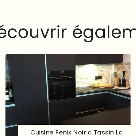
é
c
o
u
v
r
i
r
é
g
a
l
e
Cuisine Fenix Noir a Tassin La