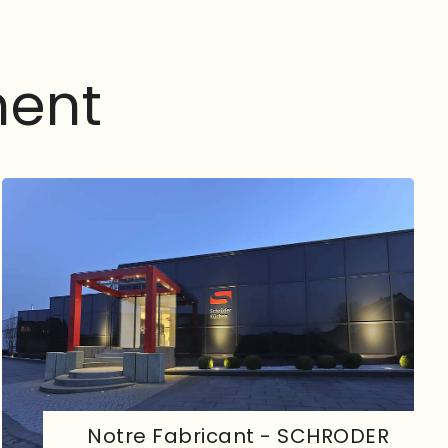
m
e
n
t
Notre Fabricant - SCHRODER