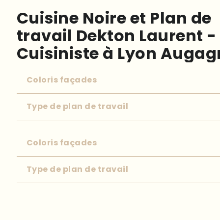
C
u
i
s
i
n
e
N
o
i
r
e
e
t
P
l
a
n
d
e
t
r
a
v
a
i
l
D
e
k
t
o
n
L
a
u
r
e
n
t
-
C
u
i
s
i
n
i
s
t
e
à
L
y
o
n
A
u
g
a
g
Coloris façades
Type de plan de travail
Coloris façades
Type de plan de travail